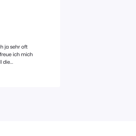
 ja sehr oft
freue ich mich
l die
nden habe und
entlich noch
mmer wieder auf
 Freude kam…