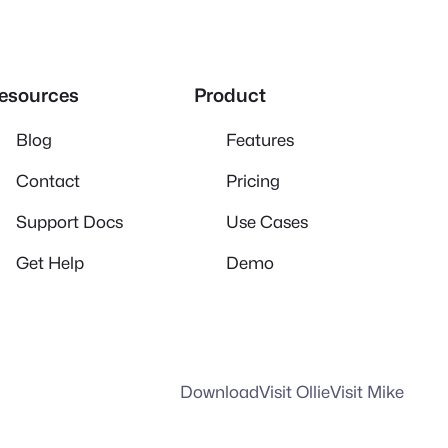
esources
Product
Blog
Features
Contact
Pricing
Support Docs
Use Cases
Get Help
Demo
Download
Visit Ollie
Visit Mike