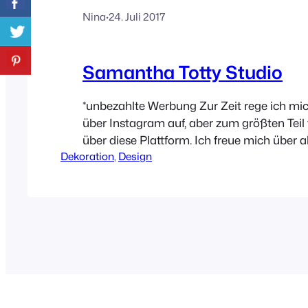
Nina
·
24. Juli 2017
Samantha Totty Studio
*unbezahlte Werbung Zur Zeit rege ich mich
über Instagram auf, aber zum größten Teil 
über diese Plattform. Ich freue mich über al
Dekoration
, 
Design
wundervollen Menschen, die ich dort gefu
mittlerweile kennenlernen durfte bzw. hoff
treffen werde. Außerdem stoße ich auch i
tolle Produkte, Designs und Kunst. Große