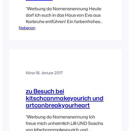
*Werbung da Namensnennung Heute
darf ich euch in das Haus von Eva aus
Karlsruhe entführen! Ein farbenfrohes
Nebenan
und gleichzeitig geradliniges Zuhause
ganz nach meinem Geschmack. Viel
Weiß, Holz, Sichtestrich (hachz),
ausgewählte Designstücke und
wundervollste Kunst an der Wand! Da
schlägt das Architektenherz höher!
Liebe Eva, dich und dein tolles Label
Nina
·
18. Januar 2017
Lumikello habe ich ausnahmsweise
sogar mal über…
zu Besuch bei
kitschcanmakeyourich und
artcanbreakyourheart
*Werbung da Namensnennung Ich
freue mich unheimlich Lilli UND Sascha
von kitschcanmakeyourich und