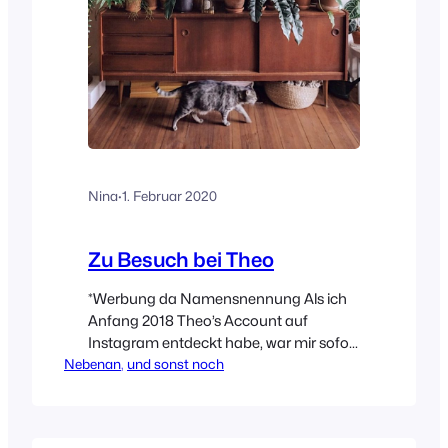
Nina
·
1. Februar 2020
Zu Besuch bei Theo
*Werbung da Namensnennung Als ich
Anfang 2018 Theo’s Account auf
Instagram entdeckt habe, war mir sofort
Nebenan
klar – der wird schnell ganz groß werden.
, 
und sonst noch
Ein ausgefallender, individueller Wohnstil
und das ganze gepaart mit enormen
Wortwitz der Texte darunter. Ich freue