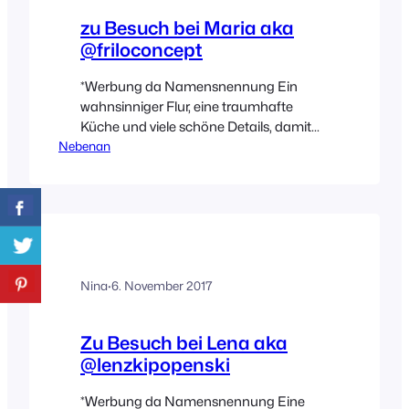
zu Besuch bei Maria aka
@friloconcept
*Werbung da Namensnennung Ein
wahnsinniger Flur, eine traumhafte
Küche und viele schöne Details, damit
Nebenan
hat mich Maria aka @friloconcept sofort
erreicht. Bei dieser Wohnung schlägt
mein Altbau liebendes Herz
höher. Außerdem, und das kann ich gar
nicht oft genug betonen, ist ihr Wohnstil
individuell und eine gekonnte Mischung
aus Alt und Neu.
Nina
·
6. November 2017
Zu Besuch bei Lena aka
@lenzkipopenski
*Werbung da Namensnennung Eine