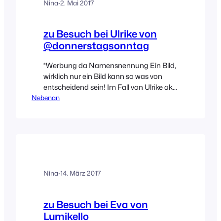
Nina
·
2. Mai 2017
zu Besuch bei Ulrike von
@donnerstagsonntag
*Werbung da Namensnennung Ein Bild,
wirklich nur ein Bild kann so was von
entscheidend sein! Im Fall von Ulrike aka
Nebenan
@donnerstagsonntag war es ihre mega,
superhammerschöne und sowas von
individuelle Küchenwand, die mir einen
WOW-Moment geschenkt hat!! So
einen Tafellack-Farbton hatte ich noch
nicht gesehen und ich muss zugeben,
seitdem überlege ich schon andauernd,
Nina
·
14. März 2017
wie…
zu Besuch bei Eva von
Lumikello