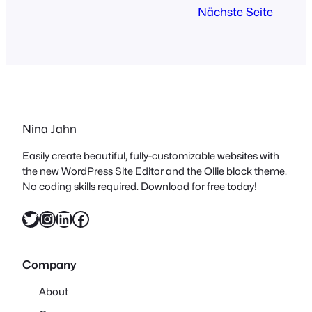
ich letztes Wochenende mal wieder auf
Nächste Seite
der Blogst16 in Hamburg erhalten.
Lassen…
Nina Jahn
Easily create beautiful, fully-customizable websites with
the new WordPress Site Editor and the Ollie block theme.
No coding skills required. Download for free today!
Twitter
Instagram
LinkedIn
Facebook
Company
About