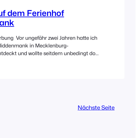
uf dem Ferienhof
ank
bung Vor ungefähr zwei Jahren hatte ich
Middenmank in Mecklenburg-
deckt und wollte seitdem unbedingt dort
Jetzt hat es an Pfingsten endlich
nd was soll ich sagen? Es war eine der
ntscheidungen ever!! Ein Ferienhof, der
 als auch Eltern gefällt und dann noch
 wertvoll…
Nächste Seite