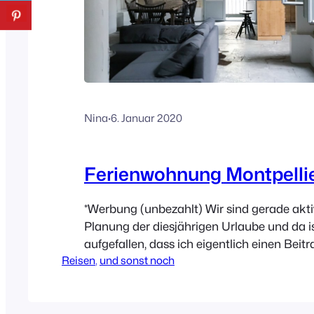
Nina
·
6. Januar 2020
Ferienwohnung Montpelli
*Werbung (unbezahlt) Wir sind gerade akti
Planung der diesjährigen Urlaube und da i
aufgefallen, dass ich eigentlich einen Beit
Reisen
, 
und sonst noch
Woche in Montpellier schreiben wollte. Und
jetzt wieder verschiebe, habe ich mich hing
das durch! Gute Vorsätze 2020 und so :-). 
fahren wir mit…