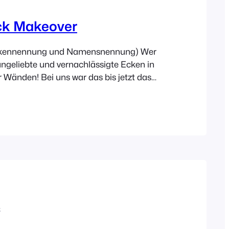
k Makeover
kennennung und Namensnennung) Wer
 ungeliebte und vernachlässigte Ecken in
r Wänden! Bei uns war das bis jetzt das
reich der Spüle. Schon allein die Fliesen,
h, aber was will man von einer
hon erwarten. Zumindest haben die
liesen bereits in einem neutralen…
8