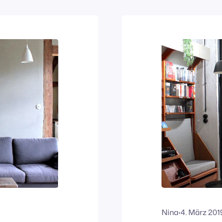
brauchten dring
Nina
·
4. März 201