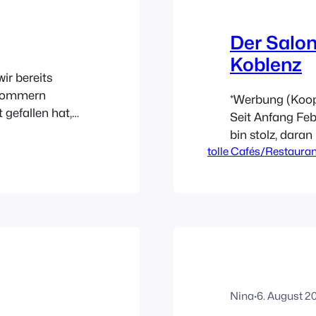
Der Salon
Koblenz
ir bereits
rpommern
*Werbung (Koo
 gefallen hat,
Seit Anfang Feb
h Ferienhöfen
bin stolz, daran
ch bei Nina von
tolle Cafés/Restaura
darf nun lecker
die Bauernkate
genossen werden
lsee. Und
von Enja Jans,
MOKA. Sie hatte
Geschäftsführer
Nina
·
6. August 2