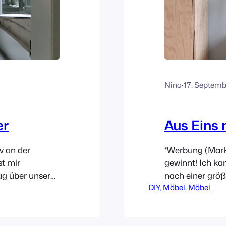
Nina
·
17. Septemb
er
Aus Eins
v an der
*Werbung (Mark
st mir
gewinnt! Ich ka
rag über unsere
nach einer gr
DIY
, 
Möbel
, 
Möbel
 bevor ich das
suchen. Genaue
esetzt und zieh
bezahlbaren Wo
Seit langem
Eigentumswohnu
Kinder sind mitt