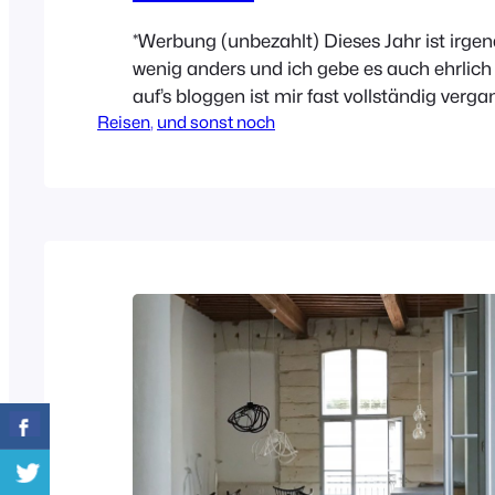
*Werbung (unbezahlt) Dieses Jahr ist irgend
wenig anders und ich gebe es auch ehrlich
auf’s bloggen ist mir fast vollständig verga
Reisen
, 
und sonst noch
bringt dieses Jahr aber ja auch einige beru
Änderungen mit sich und so langsam merke
wieder mehr Muse für Dinge neben dem A
finde. Seit Pfingsten…