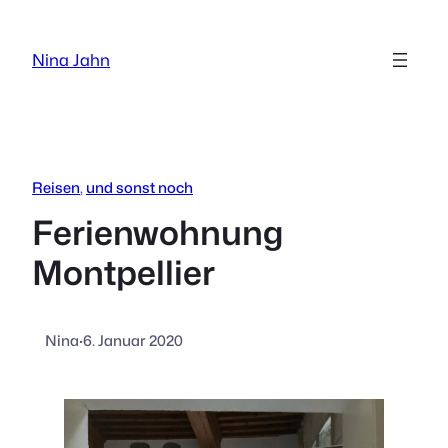
Zum
Inhalt
Nina Jahn
springen
Reisen
, 
und sonst noch
Ferienwohnung
Montpellier
Nina
·
6. Januar 2020