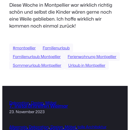
Diese Woche in Montpellier war wirklich richtig
schön und selbst die Kinder wären gerne noch
eine Weile geblieben. Ich hoffe wirklich wir
kommen noch einmal zurück!
#montpellier
Familienurlaub
Familienurlaub Montpellier
Ferienwohnung Montpellier
Sommerurlaub Montpellier
Urlaub in Montpellier
Dekoration
, 
Design
, 
Möbel
7. Insta(dt)treffen Weimar
23. November 2023
Allgemein
, 
Dekoration
, 
Design
, 
Möbel
, 
tolle Architektur
3daysofdesign in Kopenhagen