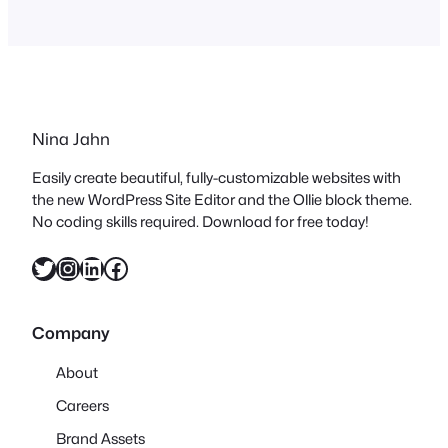
verschiebe, habe ich mich hingesetzt
und zieh das durch! Gute Vorsätze 2020
und so :-). Seit langem fahren wir mit…
Nina Jahn
Easily create beautiful, fully-customizable websites with
the new WordPress Site Editor and the Ollie block theme.
No coding skills required. Download for free today!
Twitter
Instagram
LinkedIn
Facebook
Company
About
Careers
Brand Assets