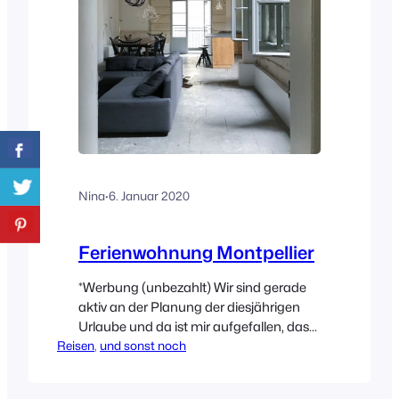
Nina
·
6. Januar 2020
Ferienwohnung Montpellier
*Werbung (unbezahlt) Wir sind gerade
aktiv an der Planung der diesjährigen
Urlaube und da ist mir aufgefallen, dass
Reisen
ich eigentlich einen Beitrag über unsere
, 
und sonst noch
Woche in Montpellier schreiben wollte.
Und bevor ich das jetzt wieder