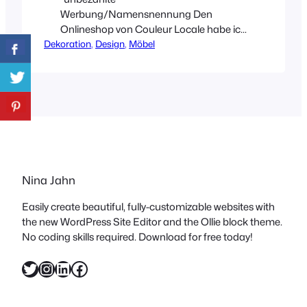
Werbung/Namensnennung Den
Onlineshop von Couleur Locale habe ich
Dekoration
vor einiger Zeit bei Pepper von
, 
Design
, 
Möbel
Heimatbaum entdeckt und war sofort
hin und weg. Mein Wohnstil folgt zwar
nicht konsequent einer Richtung bzw.
dem monochromen Wohnstil, aber mit
den Produkten der Kategorie
Bags&Baskets hätte ich in kürzester Zeit
den Einkaufskorb füllen können. Es lässt
sich schwer beschreiben und
Nina Jahn
vielleicht wird…
Easily create beautiful, fully-customizable websites with
the new WordPress Site Editor and the Ollie block theme.
No coding skills required. Download for free today!
Twitter
Instagram
LinkedIn
Facebook