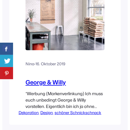
Nina
·
16. Oktober 2019
George & Willy
*Werbung (Markenverlinkung) Ich muss
euch unbedingt George & Willy
vorstellen. Eigentlich bin ich ja ohne
Dekoration
Ende genervt von der Werbung auf
, 
Design
, 
schöner Schnickschnack
Instagram, aber als mir diese Seite
vorgeschlagen wurde, musste ich doch