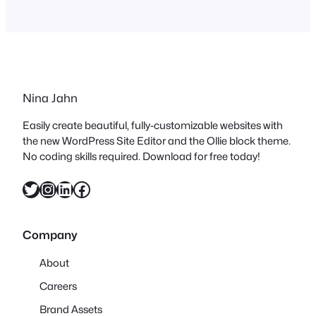
mal „rüberklicken“. Anfang des Jahres
hat in Koblenz der SALON eröffnet (hier
geht’s zum Blogpost). Ich durfte das
Einrichtungskonzept für das Café
umsetzen…
Nina Jahn
Easily create beautiful, fully-customizable websites with
the new WordPress Site Editor and the Ollie block theme.
No coding skills required. Download for free today!
Twitter
Instagram
LinkedIn
Facebook
Company
About
Careers
Brand Assets