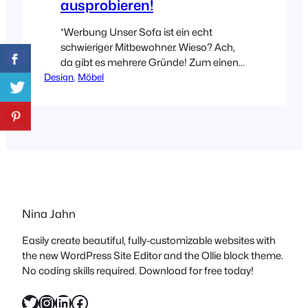
ausprobieren!
*Werbung Unser Sofa ist ein echt
schwieriger Mitbewohner. Wieso? Ach,
da gibt es mehrere Gründe! Zum einen
Design
ist es riesig (2,80m) und zum anderen
, 
Möbel
hat es einen sehr unruhigen Stoffbezug.
Mittlerweile würde ich ihn sicher nicht
mehr wählen, aber so’n Sofa kostet ja
nicht gerade wenig und aus diesem
Grund muss ich wohl noch ne Weile…
Nina Jahn
Easily create beautiful, fully-customizable websites with
the new WordPress Site Editor and the Ollie block theme.
No coding skills required. Download for free today!
Twitter
Instagram
LinkedIn
Facebook