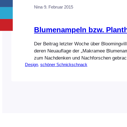
Nina
·
9. Februar 2015
Blumenampeln bzw. Plant
Der Beitrag letzter Woche über Bloomingvil
deren Neuauflage der „Makramee Blumenam
zum Nachdenken und Nachforschen gebracht.
Design
, 
schöner Schnickschnack
echt ein neuer Trend? Und siehe da, es gibt 
Mengen im Netz. Hier mal eine recht kleine
euch, da das Thema ein weites Feld ist und
leider…