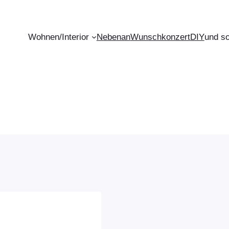
Wohnen/Interior
Nebenan
Wunschkonzert
DIY
und s