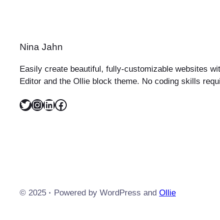
Nina Jahn
Easily create beautiful, fully-customizable websites w
Editor and the Ollie block theme. No coding skills requ
Twitter
Instagram
LinkedIn
Facebook
© 2025
·
Powered by WordPress and
Ollie