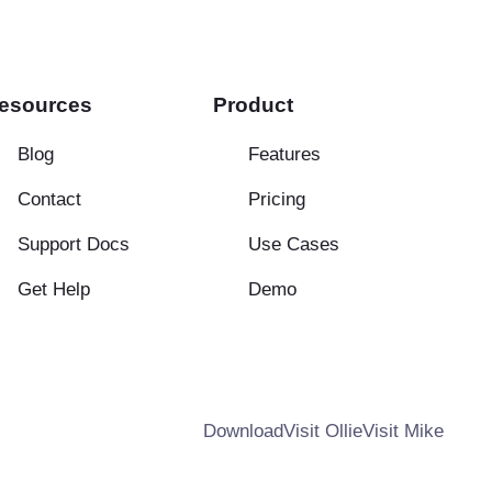
esources
Product
Blog
Features
Contact
Pricing
Support Docs
Use Cases
Get Help
Demo
Download
Visit Ollie
Visit Mike