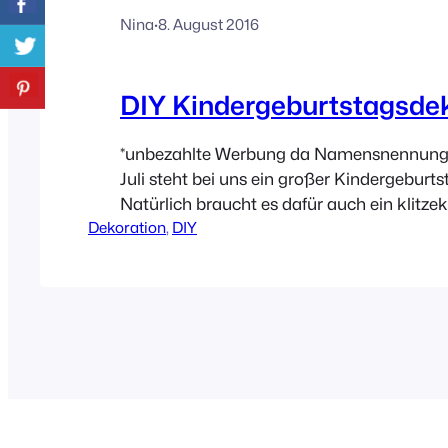
Nina
·
8. August 2016
DIY Kindergeburtstagsde
*unbezahlte Werbung da Namensnennung 
Juli steht bei uns ein großer Kindergeburts
Natürlich braucht es dafür auch ein klitzek
Dekoration
, 
DIY
bisschen Deko. Da ich ein bekennender An
Fan bin, wurde gleich mal ihr Buch Bastel
herausgekramt! Und ZACK stand die Tisc
gleich darauf eine andere Variante der Giv
Die…