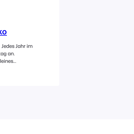
ko
Jedes Jahr im
tag an.
leines
drea Potocki
n mit der Maus
hdeko und
eaway-Tüte!!