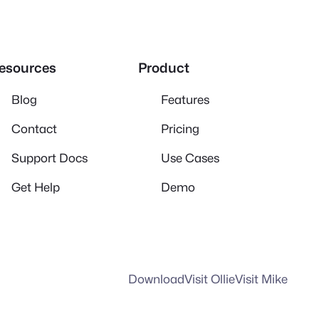
esources
Product
Blog
Features
Contact
Pricing
Support Docs
Use Cases
Get Help
Demo
Download
Visit Ollie
Visit Mike