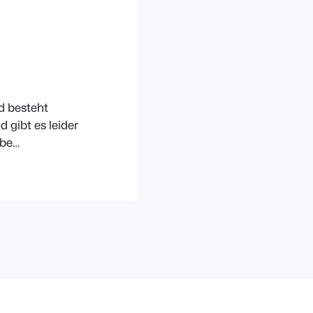
d besteht
 gibt es leider
obe
s von *Born in
Jacken und