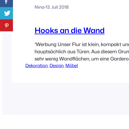
Nina
·
13. Juli 2018
Hooks an die Wand
*Werbung Unser Flur ist klein, kompakt un
hauptsächlich aus Türen. Aus diesem Grund
sehr wenig Wandflächen, um eine Garder
Dekoration
, 
Design
, 
Möbel
anzubringen. Mit den schlichten Play Hook
Sweden können wir jetzt endlich ein paar 
Taschen mehr aufhängen.