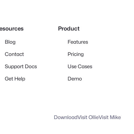
esources
Product
Blog
Features
Contact
Pricing
Support Docs
Use Cases
Get Help
Demo
Download
Visit Ollie
Visit Mike