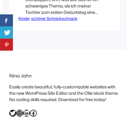
schwieriges Thema, als ich meiner
Tochter zum ersten Geburtstag eine
Kinder
schenken wollte. Man kann sich kaum
, 
schöner Schnickschnack
vorstellen, was es hier für schreckliche
Exemplare auf dem Markt gibt. Nach
langer Suche habe ich mich dann für
unser „Rotkäppchen“ der Marke
ebulobo (ca. 19€) entschieden. Wie groß
war die Freude am…
Nina Jahn
Easily create beautiful, fully-customizable websites with
the new WordPress Site Editor and the Ollie block theme.
No coding skills required. Download for free today!
Twitter
Instagram
LinkedIn
Facebook