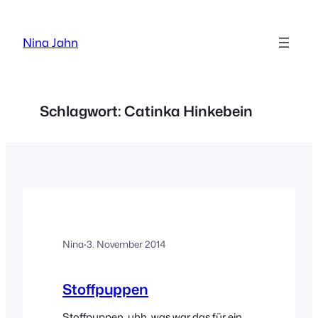
Zum
Inhalt
Nina Jahn
springen
Schlagwort:
Catinka Hinkebein
Nina
·
3. November 2014
Stoffpuppen
Stoffpuppen, uhh, was war das für ein