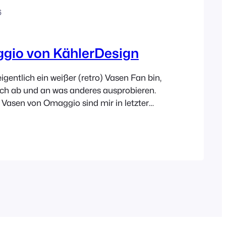
6
gio von KählerDesign
gentlich ein weißer (retro) Vasen Fan bin,
ch ab und an was anderes ausprobieren.
* Vasen von Omaggio sind mir in letzter
ber den Weg gelaufen und naja mal ehrlich,
lle nicht vor den Einflüssen des World Wide
nge Rede, kurzer Sinn, meine schlichte
g…