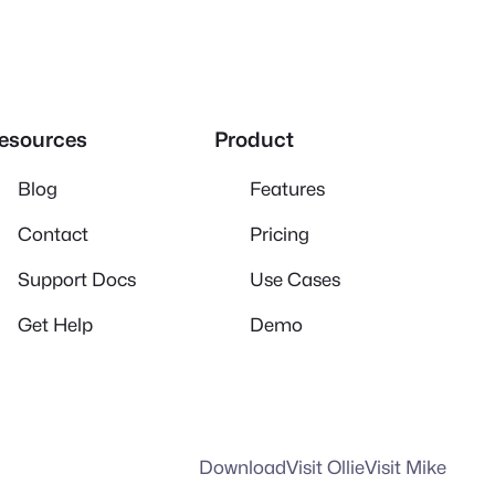
esources
Product
Blog
Features
Contact
Pricing
Support Docs
Use Cases
Get Help
Demo
Download
Visit Ollie
Visit Mike