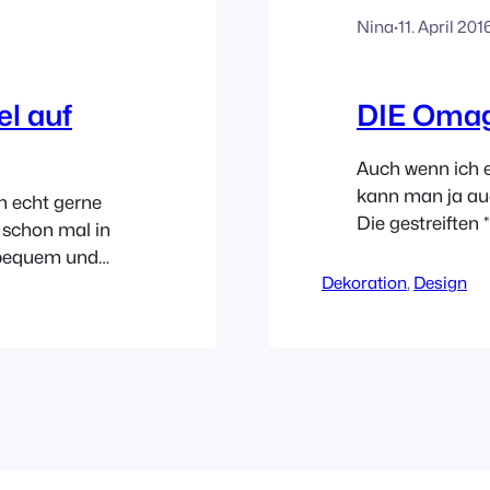
Nina
·
11. April 201
el auf
DIE Omag
Auch wenn ich ei
kann man ja au
h echt gerne
Die gestreiften 
 schon mal in
Zeit sehr oft ü
 bequem und
wir sind doch a
Dekoration
, 
Design
rperform an.
Webs gefeit. La
 noch viele
Vasensammlun
n können. Und