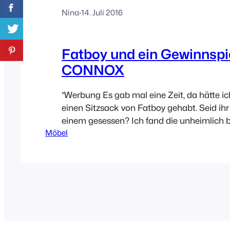
Nina
·
14. Juli 2016
Fatboy und ein Gewinnspi
CONNOX
*Werbung Es gab mal eine Zeit, da hätte ic
einen Sitzsack von Fatboy gehabt. Seid ihr
einem gesessen? Ich fand die unheimlich
Möbel
das Tollste, sie passen sich einfach der Kö
Mittlerweile stellt die Marke Fatboy jedoch
andere Produkte her die sich sehen lasse
bevor ich euch…