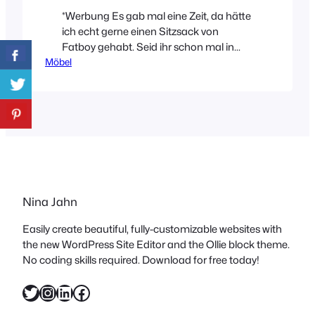
*Werbung Es gab mal eine Zeit, da hätte
ich echt gerne einen Sitzsack von
Fatboy gehabt. Seid ihr schon mal in
Möbel
einem gesessen? Ich fand die
unheimlich bequem und das Tollste, sie
passen sich einfach der Körperform an.
Mittlerweile stellt die Marke
Fatboy jedoch noch viele andere
Produkte her die sich sehen lassen
können. Und bevor ich euch…
Nina Jahn
Easily create beautiful, fully-customizable websites with
the new WordPress Site Editor and the Ollie block theme.
No coding skills required. Download for free today!
Twitter
Instagram
LinkedIn
Facebook