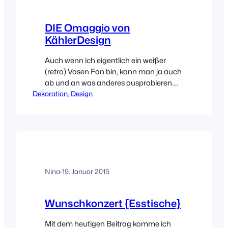
DIE Omaggio von
KählerDesign
Auch wenn ich eigentlich ein weißer
(retro) Vasen Fan bin, kann man ja auch
ab und an was anderes ausprobieren.
Dekoration
Die gestreiften * Vasen von Omaggio
, 
Design
sind mir in letzter Zeit sehr oft über den
Weg gelaufen und naja mal ehrlich, wir
sind doch alle nicht vor den Einflüssen
des World Wide Webs gefeit. Lange
Rede, kurzer Sinn, meine schlichte
Vasensammlung…
Nina
·
19. Januar 2015
Wunschkonzert {Esstische}
Mit dem heutigen Beitrag komme ich