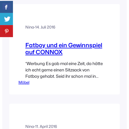
plötzlich gefühlt jede(r) Zweite. Diese
Situation bedeutet für mich meist, dass
ich das Produkt gar nicht mehr möchte.
Wisst…
Nina
·
14. Juli 2016
Fatboy und ein Gewinnspiel
auf CONNOX
*Werbung Es gab mal eine Zeit, da hätte
ich echt gerne einen Sitzsack von
Fatboy gehabt. Seid ihr schon mal in
Möbel
einem gesessen? Ich fand die
unheimlich bequem und das Tollste, sie
passen sich einfach der Körperform an.
Mittlerweile stellt die Marke
Fatboy jedoch noch viele andere
Produkte her die sich sehen lassen
können. Und bevor ich euch…
Nina
·
11. April 2016