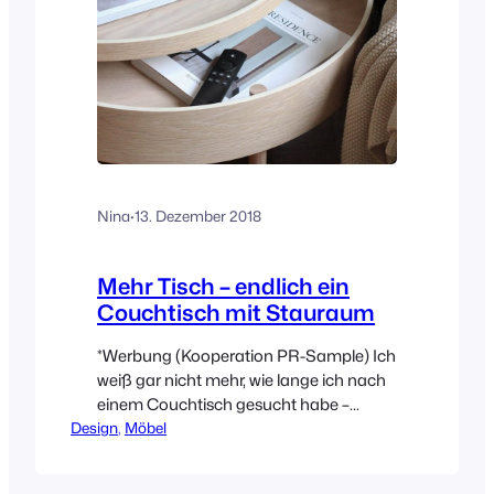
Nina
·
13. Dezember 2018
Mehr Tisch – endlich ein
Couchtisch mit Stauraum
*Werbung (Kooperation PR-Sample) Ich
weiß gar nicht mehr, wie lange ich nach
einem Couchtisch gesucht habe –
Design
gefunden habe ich ihn jetzt bei Connox!
, 
Möbel
Jahrelang habe ich den HAY Tray Table
angeschmachtet und dann hatte ihn