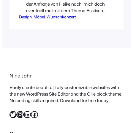
der Anfrage von Heike nach, mich doch
eventuell mal mit dem Thema Esstische
Design
auseinander zu setzten. Das mach ich
, 
Möbel
, 
Wunschkonzert
hiermit doch glatt! Das die Auswahl
schöner Esstische ziemlich groß
ist, habe ich schnell festgestellt und das
viele allerdings Preise in
schwindelerregender Höhe haben, leider
auch! Es gibt sie aber trotzdem, schöne,
schlichte…
Nina Jahn
Easily create beautiful, fully-customizable websites with
the new WordPress Site Editor and the Ollie block theme.
No coding skills required. Download for free today!
Twitter
Instagram
LinkedIn
Facebook