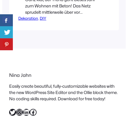
zum Wohnen mit Beton! Das Netz
sprudelt mittlerweile über vor
Dekoration
inspirierenden Ideen und ich glaube es
, 
DIY
gibt kein Interior Magazin, dass nicht
schon darüber berichtet hat. Die
Innenarchitektin Jessica Stuckstätte
durfte für den CALLWEY Verlag gleich
ein ganzes Buch (*„WOHNEN MIT
BETON“) mit ihren DIY Ideen zu diesem
Thema füllen. Da…
Nina Jahn
Easily create beautiful, fully-customizable websites with
the new WordPress Site Editor and the Ollie block theme.
No coding skills required. Download for free today!
Twitter
Instagram
LinkedIn
Facebook