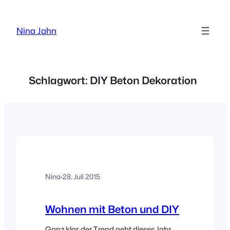
Zum
Inhalt
Nina Jahn
springen
Schlagwort:
DIY Beton Dekoration
Nina
·
28. Juli 2015
Wohnen mit Beton und DIY
Ganz klar, der Trend geht dieses Jahr