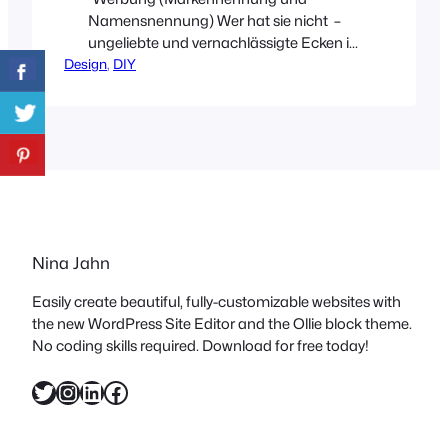
Namensnennung) Wer hat sie nicht –
ungeliebte und vernachlässigte Ecken in
Design
den eigenen vier Wänden! Bei uns war
, 
DIY
das bis jetzt das Kücheneck im Bereich
der Spüle. Schon allein die Fliesen, ganz
schrecklich, aber was will man von einer
Mietwohnung schon erwarten.
Zumindest haben die Vormieter die
Fliesen bereits in einem neutralen…
Nina Jahn
Easily create beautiful, fully-customizable websites with
the new WordPress Site Editor and the Ollie block theme.
No coding skills required. Download for free today!
Twitter
Instagram
LinkedIn
Facebook