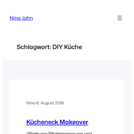
Zum
Inhalt
Nina Jahn
springen
Schlagwort:
DIY Küche
Nina
·
6. August 2018
Kücheneck Makeover
*Werbung (Markennennung und