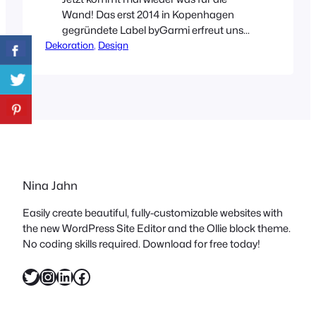
Wand! Das erst 2014 in Kopenhagen
gegründete Label byGarmi erfreut uns
Dekoration
mit tollen Grafiken und Illustrationen, die
, 
Design
man nur mögen kann! Die beiden
kreativen Köpfe dahinter arbeiten
sowohl mit Aquarellfarben, Graphit und
Filzstift, als auch am Computer. So
entstand vor kurzem dieser
hochaktuelle Druck „Help us we are
Humans“. Kleines…
Nina Jahn
Easily create beautiful, fully-customizable websites with
the new WordPress Site Editor and the Ollie block theme.
No coding skills required. Download for free today!
Twitter
Instagram
LinkedIn
Facebook