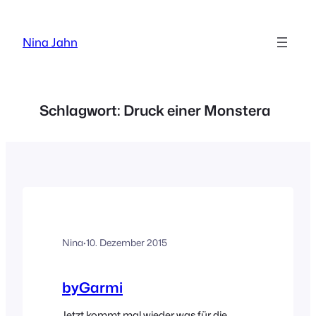
Zum
Inhalt
Nina Jahn
springen
Schlagwort:
Druck einer Monstera
Nina
·
10. Dezember 2015
byGarmi
Jetzt kommt mal wieder was für die