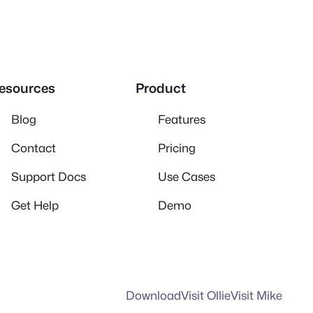
esources
Product
Blog
Features
Contact
Pricing
Support Docs
Use Cases
Get Help
Demo
Download
Visit Ollie
Visit Mike