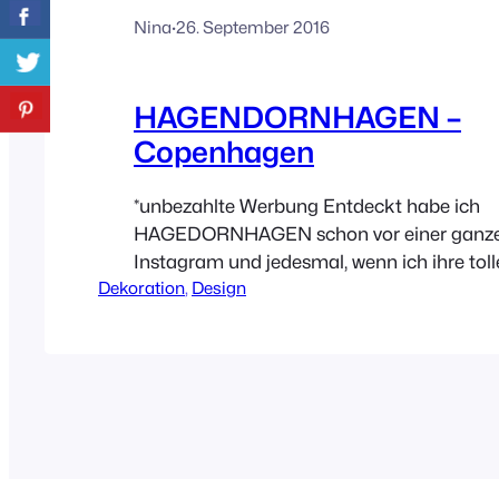
Nina
·
26. September 2016
HAGENDORNHAGEN –
Copenhagen
*unbezahlte Werbung Entdeckt habe ich
HAGEDORNHAGEN schon vor einer ganzen
Instagram und jedesmal, wenn ich ihre toll
Dekoration
, 
Design
denke ich – hach so ein Käfer wäre vielleic
unser Wohnzimmer?!?! Käfer – Wohnzimm
die ist ja vielleicht drauf! Jeder der mich e
kennt, weiß das ich jegliches…