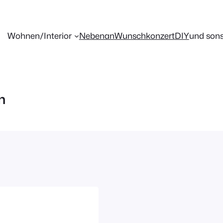
Wohnen/Interior
Nebenan
Wunschkonzert
DIY
und sons
n