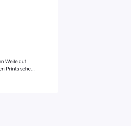
 Weile auf
en Prints sehe,
ht doch was für
er – oh man,
twas besser