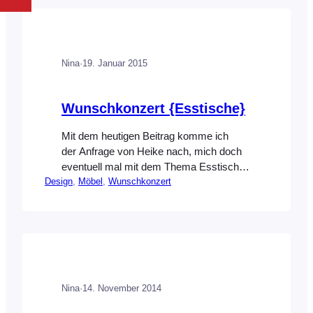
Alle Möbel werden vom ersten
Arbeitsschritt bis zum letzten Feinschliff
von ihm selbst in eigener Manufaktur
gefertigt. Die Verbindung von Metall mit
Nina
·
19. Januar 2015
Holz zeichnet seine Arbeiten…
Wunschkonzert {Esstische}
Mit dem heutigen Beitrag komme ich
der Anfrage von Heike nach, mich doch
eventuell mal mit dem Thema Esstische
Design
, 
Möbel
, 
Wunschkonzert
auseinander zu setzten. Das mach ich
hiermit doch glatt! Das die Auswahl
schöner Esstische ziemlich groß
ist, habe ich schnell festgestellt und das
viele allerdings Preise in
schwindelerregender Höhe haben, leider
auch! Es gibt sie aber trotzdem, schöne,
Nina
·
14. November 2014
schlichte…