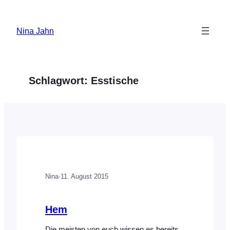
Zum
Inhalt
Nina Jahn
springen
Schlagwort:
Esstische
Nina
·
11. August 2015
Hem
Die meisten von euch wissen es bereits,