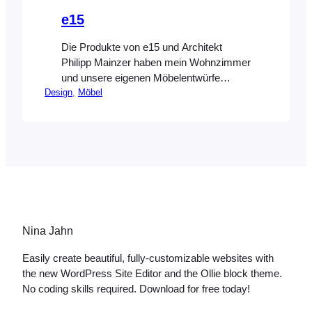
e15
Die Produkte von e15 und Architekt
Philipp Mainzer haben mein Wohnzimmer
und unsere eigenen Möbelentwürfe
Design
, 
Möbel
sehr beeinflusst. Im Jahr 2005 sind mein
Mann und ich zusammengezogen.
Beider Einrichtungsstil war noch nicht der
von heute, aber durch unsere Arbeit als
Architekten und einige Besuche auf den
Möbelmessen in Köln und Mailand wurde
die Richtung langsam geprägt. Ziemlich
geradlinig würde ich mal sagen. e15 ist
uns auf…
Nina Jahn
Easily create beautiful, fully-customizable websites with
the new WordPress Site Editor and the Ollie block theme.
No coding skills required. Download for free today!