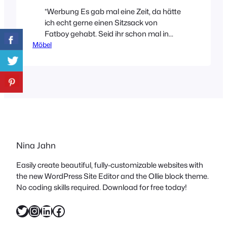
*Werbung Es gab mal eine Zeit, da hätte
ich echt gerne einen Sitzsack von
Fatboy gehabt. Seid ihr schon mal in
Möbel
einem gesessen? Ich fand die
unheimlich bequem und das Tollste, sie
passen sich einfach der Körperform an.
Mittlerweile stellt die Marke
Fatboy jedoch noch viele andere
Produkte her die sich sehen lassen
können. Und bevor ich euch…
Nina Jahn
Easily create beautiful, fully-customizable websites with
the new WordPress Site Editor and the Ollie block theme.
No coding skills required. Download for free today!
Twitter
Instagram
LinkedIn
Facebook