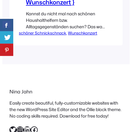
Wunschkonzert }
Kannst du nicht mal nach schönen
Haushalthelfern bzw.
Alltagsgegenständen suchen? Das war
schöner Schnickschnack
der Wunsch von Johanna und dem
, 
Wunschkonzert
möchte ich heute endlich nachkommen.
Wer kennt das nicht, viele der kleinen
und großen Helfer im Alltag sind nicht
immer ansehnlich, werden
aber benötigt. Manche davon sogar
jeden Tag. Aus genau diesem Grund
dürfen sie doch auch schön sein,…
Nina Jahn
Easily create beautiful, fully-customizable websites with
the new WordPress Site Editor and the Ollie block theme.
No coding skills required. Download for free today!
Twitter
Instagram
LinkedIn
Facebook