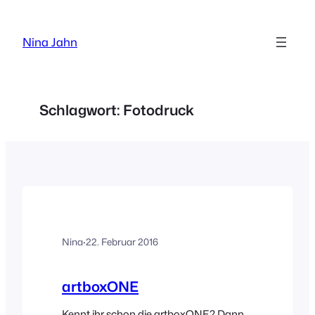
Zum
Inhalt
Nina Jahn
springen
Schlagwort:
Fotodruck
Nina
·
22. Februar 2016
artboxONE
Kennt ihr schon die artboxONE? Dann