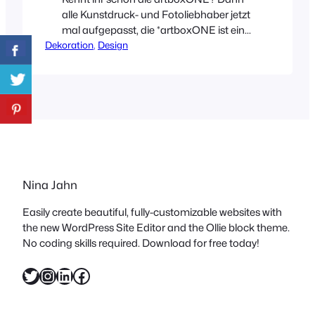
alle Kunstdruck- und Fotoliebhaber jetzt
mal aufgepasst, die *artboxONE ist ein
Dekoration
Online-Shop, der vom bekannten
, 
Design
Fotodienstleister Pixum gefördert wird.
Da ich der Meinung bin, schöne Bilder
für die Wand darf man nie genug haben
(nur so kann man sie ja hin und wieder
austauschen), freue ich mich euch
heute ein paar davon…
Nina Jahn
Easily create beautiful, fully-customizable websites with
the new WordPress Site Editor and the Ollie block theme.
No coding skills required. Download for free today!
Twitter
Instagram
LinkedIn
Facebook