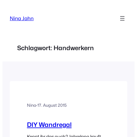
Zum
Inhalt
Nina Jahn
springen
Schlagwort:
Handwerkern
Nina
·
17. August 2015
DIY Wandregal
Kennt ihr das auch? Jahrelang kauft