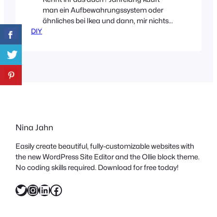
man ein Aufbewahrungssystem oder
ähnliches bei Ikea und dann, mir nichts
DIY
dir nichts, verschwindet das System aus
dem Sortiment. Warum macht Ikea
das? Wollen sie uns in den Wahnsinn
treiben? Wohin mit den angefangenen
Systemen? Wann verschwinden die
Neuen wieder? Mit den Ikea TRISSA
Holzboxen ist mir das nämlich so
ergangen und…
Nina Jahn
Easily create beautiful, fully-customizable websites with
the new WordPress Site Editor and the Ollie block theme.
No coding skills required. Download for free today!
Twitter
Instagram
LinkedIn
Facebook