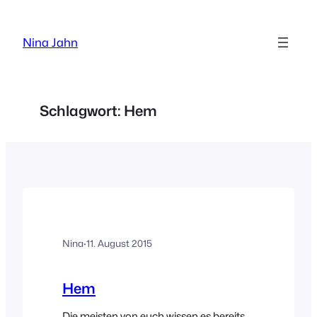
Zum
Inhalt
Nina Jahn
springen
Schlagwort:
Hem
Nina
·
11. August 2015
Hem
Die meisten von euch wissen es bereits,