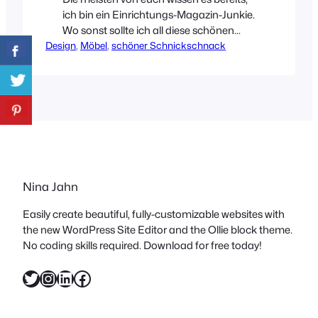
ich bin ein Einrichtungs-Magazin-Junkie.
Wo sonst sollte ich all diese schönen
Design
Dinge finden? Ähm, ich hätte da seit ein
, 
Möbel
, 
schöner Schnickschnack
paar Tagen einen Verdacht.
Erschreckender Weise ist dieses
Suchtverhalten nämlich online nicht
minder ausgeprägt. Upps! Oder eher
juhu? Logisch juhu! Sonst könnte ich
euch jetzt Hem gar nicht vorstellen!!!!
Hem entwickelt in Zusammenarbeit mit
Designern…
Nina Jahn
Easily create beautiful, fully-customizable websites with
the new WordPress Site Editor and the Ollie block theme.
No coding skills required. Download for free today!
Twitter
Instagram
LinkedIn
Facebook