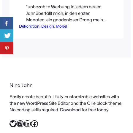
*unbezahlte Werbung In jedem neuen
Jahr überfällt mich, in den ersten
Monaten, ein gnadenloser Drang meine
Dekoration
Schränke auszumisten. Und wenn ich
, 
Design
, 
Möbel
gnadenlos sage, meine ich das auch! Im
Zuge dieser Aktion habe ich gerade
dieses Jahr wieder festgestellt, dass sich
meine Vorlieben in Bezug auf
Materialien (und Farbe) sehr verändert
haben. Die Smålands Skinnmanufaktur
ist eine…
Nina Jahn
Easily create beautiful, fully-customizable websites with
the new WordPress Site Editor and the Ollie block theme.
No coding skills required. Download for free today!
Twitter
Instagram
LinkedIn
Facebook