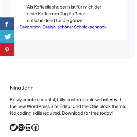
Als Kaffeeliebhaberin ist für mich der
erste Kaffee am Tag äußerst
entscheidend für die ganze
Dekoration
Grundstimmung der folgenden
, 
Design
, 
schöner Schnickschnack
Stunden. Umso wichtiger ist es also,
dass genau dieser schmeckt! Da unsere
Espressomaschine in die Jahre
gekommen ist, muss man sich also
rechtzeitig Gedanken über Neues
machen. Nur so, für den Fall
ihres Ablebens. Außerdem bin ich
bei großen Kaffeerunden echt…
Nina Jahn
Easily create beautiful, fully-customizable websites with
the new WordPress Site Editor and the Ollie block theme.
No coding skills required. Download for free today!
Twitter
Instagram
LinkedIn
Facebook