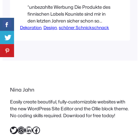
*unbezahlte Werbung Die Produkte des
finnischen Labels Kauniste sind mir in
den letzten Jahren sicher schon so
Dekoration
einige Male über den Weg gelaufen. Als
, 
Design
, 
schöner Schnickschnack
ich sie jetzt auf Instagram wieder
entdeckt habe, war sofort klar, die
müssen jetzt endlich auf den Blog! Die
Idee hinter Kauniste ist es, junge
skandinavische Designtalente unter
einem Label zu vereinen, um ihre…
Nina Jahn
Easily create beautiful, fully-customizable websites with
the new WordPress Site Editor and the Ollie block theme.
No coding skills required. Download for free today!
Twitter
Instagram
LinkedIn
Facebook