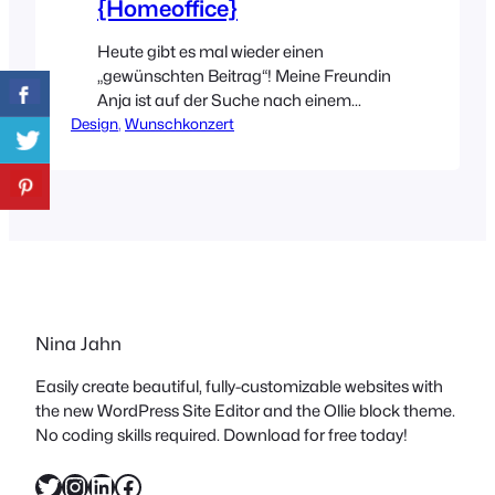
{Homeoffice}
Heute gibt es mal wieder einen
„gewünschten Beitrag“! Meine Freundin
Anja ist auf der Suche nach einem
Design
kleinen und unaufdringlichen
, 
Wunschkonzert
Arbeitsplatz für ihren Flur! Ein
Homeoffice! Einen Platz, der nur ihr
gehört! Einen Ort für „schnelle“ Worte
oder kleine Basteleien. Gefragt…kaum
Zeit ins Land gestrichen….im Netz
gestöbert! UND HALLO, da gibt’s so
einiges, was da gut hinpassen…
Nina Jahn
Easily create beautiful, fully-customizable websites with
the new WordPress Site Editor and the Ollie block theme.
No coding skills required. Download for free today!
Twitter
Instagram
LinkedIn
Facebook