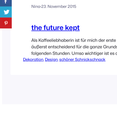
Nina
·
23. November 2015
the future kept
Als Kaffeeliebhaberin ist für mich der erst
äußerst entscheidend für die ganze Grun
folgenden Stunden. Umso wichtiger ist es a
Dekoration
, 
Design
, 
schöner Schnickschnack
genau dieser schmeckt! Da unsere Espres
die Jahre gekommen ist, muss man sich als
Gedanken über Neues machen. Nur so, für 
ihres Ablebens. Außerdem bin ich bei groß
Kaffeerunden echt…