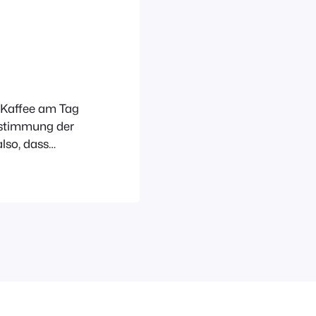
e Kaffee am Tag
dstimmung der
lso, dass
somaschine in
o rechtzeitig
den Fall
en