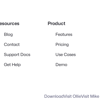
esources
Product
Blog
Features
Contact
Pricing
Support Docs
Use Cases
Get Help
Demo
Download
Visit Ollie
Visit Mike