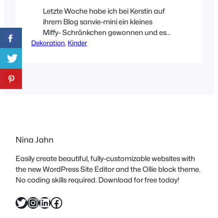
Letzte Woche habe ich bei Kerstin auf
ihrem Blog sanvie-mini ein kleines
Miffy- Schränkchen gewonnen und es
Dekoration
gibt in unserem Haushalt eine Person,
, 
Kinder
die sich darüber noch viel mehr gefreut
hat als ich ?. In der Gesellschaft
unseres „Sweet Bunny’s“ von fritz&froh
und der kleinen Spardose, die ich letztes
Jahr in Amsterdam erstanden habe,
fühlt sich das Schränkchen…
Nina Jahn
Easily create beautiful, fully-customizable websites with
the new WordPress Site Editor and the Ollie block theme.
No coding skills required. Download for free today!
Twitter
Instagram
LinkedIn
Facebook