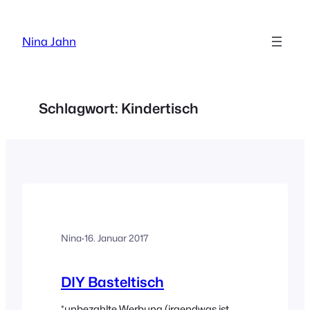
Zum
Inhalt
Nina Jahn
springen
Schlagwort:
Kindertisch
Nina
·
16. Januar 2017
DIY Basteltisch
*unbezahlte Werbung (irgendwas ist