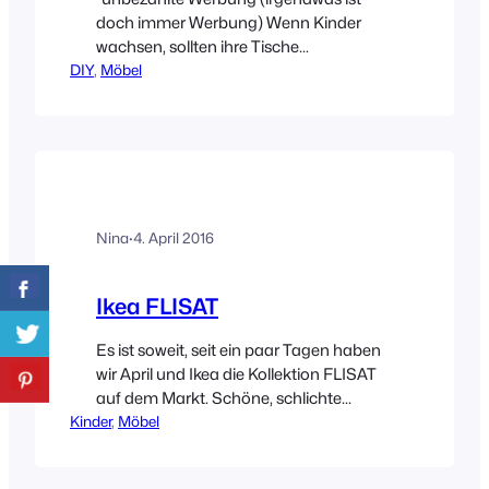
doch immer Werbung) Wenn Kinder
wachsen, sollten ihre Tische
DIY
, 
mitwachsen! Leider tun sie das nur nicht
Möbel
von alleine!! Aus diesem Grund mussten
wir mal wieder selbst Hand anlegen und
unserer Kleinen einen größeren Tisch
bauen. Okay, sagen wir mal so, ich hatte
die Idee, der Mann musste sie
umsetzten! Und da sich…
Nina
·
4. April 2016
Ikea FLISAT
Es ist soweit, seit ein paar Tagen haben
wir April und Ikea die Kollektion FLISAT
auf dem Markt. Schöne, schlichte
Kinder
und mitwachsende Kinderzimmermöbel
, 
Möbel
zu bezahlbaren Preisen! Bei dieser
neuen Serie greift Ikea auf seine Wurzeln