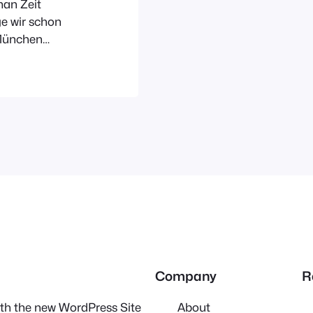
man Zeit
ge wir schon
München
UND
gt, nach einer
Unsere beiden
hre alt und
Company
R
with the new WordPress Site
About