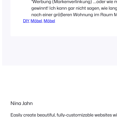
*Werbung (Markenverlinkung) ….oder wie 
gewinnt! Ich kann gar nicht sagen, wie lan
nach einer größeren Wohnung im Raum 
DIY
, 
Möbel
, 
Möbel
suchen. Genauer gesagt einer größeren 
bezahlbaren Wohnung. Noch genauer gesa
Eigentumswohnung (notfalls auch Haus). 
Kinder sind mittlerweile bereits 7 und 11 Ja
brauchten dringend ihr…
Nina Jahn
Easily create beautiful, fully-customizable websites 