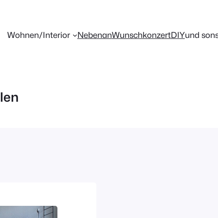
Wohnen/Interior
Nebenan
Wunschkonzert
DIY
und sons
len