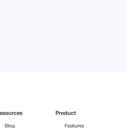
esources
Product
Blog
Features