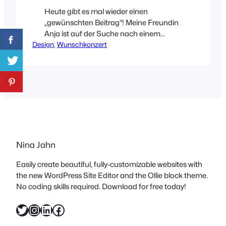
Heute gibt es mal wieder einen
„gewünschten Beitrag“! Meine Freundin
Anja ist auf der Suche nach einem
Design
kleinen und unaufdringlichen
, 
Wunschkonzert
Arbeitsplatz für ihren Flur! Ein
Homeoffice! Einen Platz, der nur ihr
gehört! Einen Ort für „schnelle“ Worte
oder kleine Basteleien. Gefragt…kaum
Zeit ins Land gestrichen….im Netz
gestöbert! UND HALLO, da gibt’s so
einiges, was da gut hinpassen…
Nina Jahn
Easily create beautiful, fully-customizable websites with
the new WordPress Site Editor and the Ollie block theme.
No coding skills required. Download for free today!
Twitter
Instagram
LinkedIn
Facebook