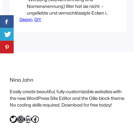
Namensnennung) Wer hat sie nicht –
ungeliebte und vernachlässigte Ecken in
Design
den eigenen vier Wänden! Bei uns war
, 
DIY
das bis jetzt das Kücheneck im Bereich
der Spüle. Schon allein die Fliesen, ganz
schrecklich, aber was will man von einer
Mietwohnung schon erwarten.
Zumindest haben die Vormieter die
Fliesen bereits in einem neutralen…
Nina Jahn
Easily create beautiful, fully-customizable websites with
the new WordPress Site Editor and the Ollie block theme.
No coding skills required. Download for free today!
Twitter
Instagram
LinkedIn
Facebook