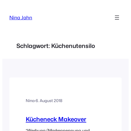
Zum
Inhalt
Nina Jahn
springen
Schlagwort:
Küchenutensilo
Nina
·
6. August 2018
Kücheneck Makeover
*Werbung (Markennennung und