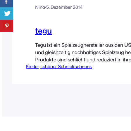
Nina
·
5. Dezember 2014
tegu
Tegu ist ein Spielzeughersteller aus den U
und gleichzeitig nachhaltiges Spielzeug her
Produkte sind schlicht und reduziert in ihre
Kinder
, 
schöner Schnickschnack
Formensprache, man kann aber mit Fanta
viel aus ihnen entstehen lassen. Genau das
kreative Kinder (oder Eltern). Produziert w
wo sich Tegu auch in sozialen Projekten en
unterhält Tegu…