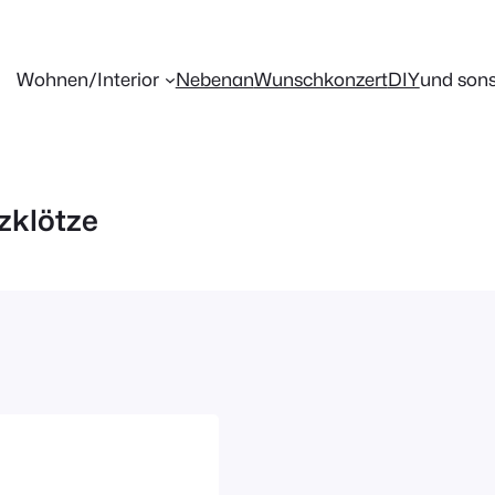
Wohnen/Interior
Nebenan
Wunschkonzert
DIY
und sons
zklötze