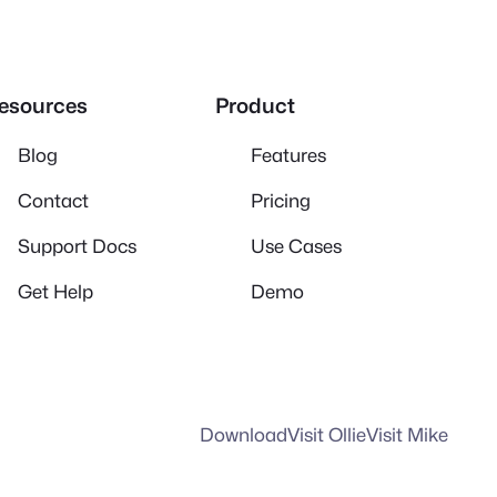
esources
Product
Blog
Features
Contact
Pricing
Support Docs
Use Cases
Get Help
Demo
Download
Visit Ollie
Visit Mike