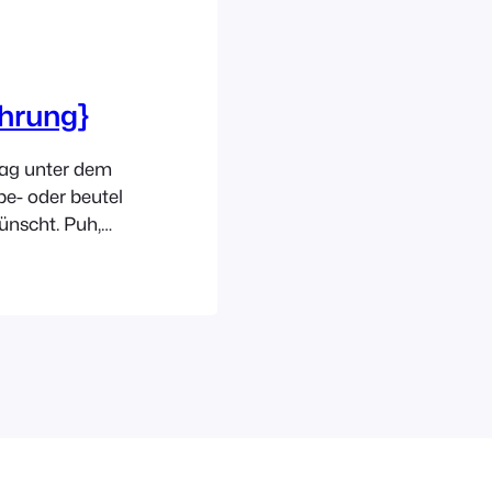
hrung}
trag unter dem
e- oder beutel
ünscht. Puh,
a zu beackern
 wiederhole,
öglichkeiten im