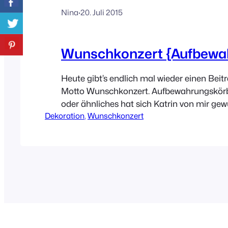
Nina
·
20. Juli 2015
Wunschkonzert {Aufbewa
Heute gibt’s endlich mal wieder einen Bei
Motto Wunschkonzert. Aufbewahrungskörb
oder ähnliches hat sich Katrin von mir gew
Dekoration
, 
Wunschkonzert
das Feld war wieder riesig groß, dass es d
gab! Und auf die Gefahr hin, dass ich mich
das wird nur ein klitzekleiner Abriss der M
Bereich Aufbewahrung!!!!!! Da…