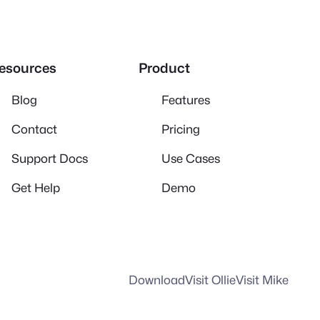
esources
Product
Blog
Features
Contact
Pricing
Support Docs
Use Cases
Get Help
Demo
Download
Visit Ollie
Visit Mike