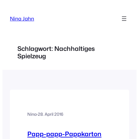
Zum
Inhalt
Nina Jahn
springen
Schlagwort:
Nachhaltiges
Spielzeug
Nina
·
28. April 2016
Papp-papp-Pappkarton