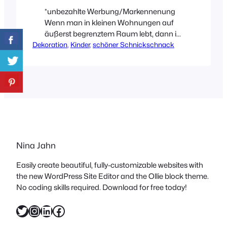
*unbezahlte Werbung/Markennenung
Wenn man in kleinen Wohnungen auf
äußerst begrenztem Raum lebt, dann ist
Dekoration
flexibles Spielzeug gefragt. Spielzeug
, 
Kinder
, 
schöner Schnickschnack
oder Deko, die bei Bedarf am Besten
einfach zusammengefaltet und
weggeräumt werden kann. Ich kann
mich noch sehr gut an die Lieferung
unseres großen neuen Kühlschrankes
erinnern. Ich hochschwanger und ein
Kind, das mich mit großen Augen
angesehen…
Nina Jahn
Easily create beautiful, fully-customizable websites with
the new WordPress Site Editor and the Ollie block theme.
No coding skills required. Download for free today!
Twitter
Instagram
LinkedIn
Facebook