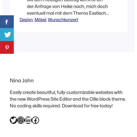
der Anfrage von Heike nach, mich doch
eventuell mal mit dem Thema Esstische
Design
auseinander zu setzten. Das mach ich
, 
Möbel
, 
Wunschkonzert
hiermit doch glatt! Das die Auswahl
schöner Esstische ziemlich groß
ist, habe ich schnell festgestellt und das
viele allerdings Preise in
schwindelerregender Höhe haben, leider
auch! Es gibt sie aber trotzdem, schöne,
schlichte…
Nina Jahn
Easily create beautiful, fully-customizable websites with
the new WordPress Site Editor and the Ollie block theme.
No coding skills required. Download for free today!
Twitter
Instagram
LinkedIn
Facebook