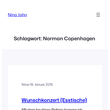
Zum
Inhalt
Nina Jahn
springen
Schlagwort:
Norman Copenhagen
Nina
·
19. Januar 2015
Wunschkonzert {Esstische}
Mit dem heutigen Beitrag komme ich