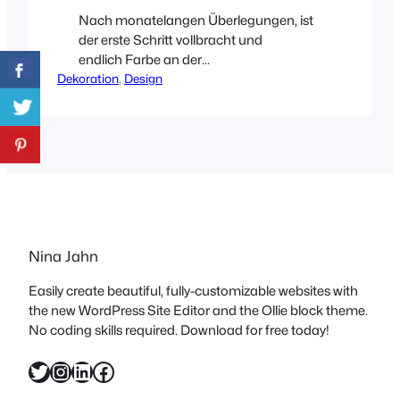
Nach monatelangen Überlegungen, ist
der erste Schritt vollbracht und
endlich Farbe an der
Dekoration
Kinderzimmerwand. Nicht ganz
, 
Design
unschuldig daran ist die liebe Monja von
der Firma *KOLORAT. Sie hatte einen
meiner Beiträge der Rubrik Nebenan
gelesen und den Wunsch nach einer
farbigen Wand zum Anlass genommen
mir zu schreiben. Ich bin natürlich gleich
mal auf deren Seite gehüpft
und musste…
Nina Jahn
Easily create beautiful, fully-customizable websites with
the new WordPress Site Editor and the Ollie block theme.
No coding skills required. Download for free today!
Twitter
Instagram
LinkedIn
Facebook