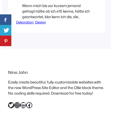
Wenn mich bis vor kurzem jemand
gefragt hätte ob ich e15 kenne, hätte ich
geantwortet, klar kenn ich die, die
Dekoration
machen mega schöne Möbel! Tja, weit
, 
Design
gefehlt, die machen nicht nur schöne
Möbel, sondern mittlerweile auch
Leuchten, Kleinmöbel und Accessoires.
Die e15-Accessoires-Kollektion war es,
die mich eines Besseren belehrt hat und
deswegen muss ich sie…
Nina Jahn
Easily create beautiful, fully-customizable websites with
the new WordPress Site Editor and the Ollie block theme.
No coding skills required. Download for free today!
Twitter
Instagram
LinkedIn
Facebook