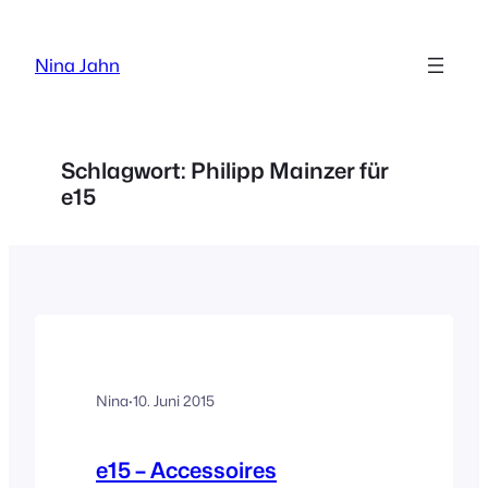
Zum
Inhalt
Nina Jahn
springen
Schlagwort:
Philipp Mainzer für
e15
Nina
·
10. Juni 2015
e15 – Accessoires