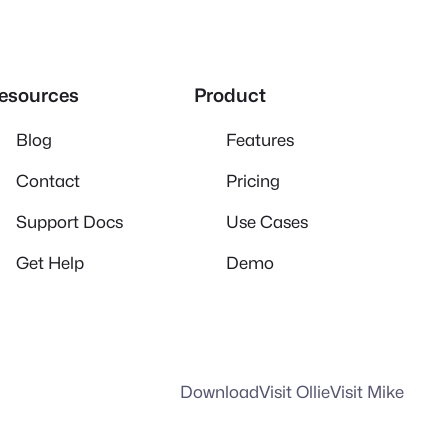
esources
Product
Blog
Features
Contact
Pricing
Support Docs
Use Cases
Get Help
Demo
Download
Visit Ollie
Visit Mike