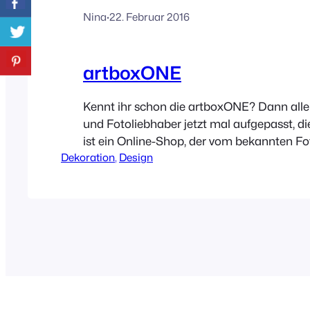
Nina
·
22. Februar 2016
artboxONE
Kennt ihr schon die artboxONE? Dann all
und Fotoliebhaber jetzt mal aufgepasst, d
ist ein Online-Shop, der vom bekannten Fot
Dekoration
, 
Design
Pixum gefördert wird. Da ich der Meinung 
Bilder für die Wand darf man nie genug ha
kann man sie ja hin und wieder austauschen
mich euch heute ein paar davon…