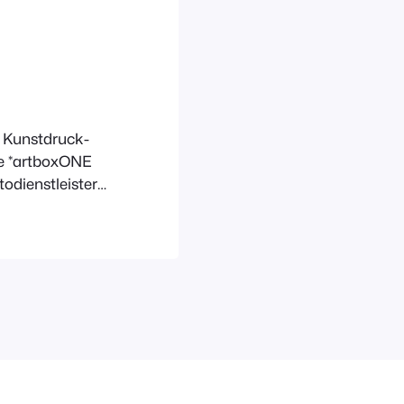
e Kunstdruck-
ie *artboxONE
odienstleister
bin, schöne
ben (nur so
), freue ich