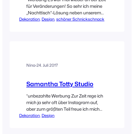
für Veränderungen! So sehr ich meine
„Nachttisch“-Lösung neben unserem
Dekoration
Schrankbett auch mochte, es musste
, 
Design
, 
schöner Schnickschnack
was Neues her. Mein ständiger Drang
nach Veränderung lässt sich auf die
Dauer echt nur schwer unterdrücken.
Ruhiger sollte es werden und mehr
Ablagefläche bieten. Viele Möglichkeiten
die Kästen aufzuhängen, gibt es schon…
Nina
·
24. Juli 2017
Samantha Totty Studio
*unbezahlte Werbung Zur Zeit rege ich
mich ja sehr oft über Instagram auf,
aber zum größten Teil freue ich mich
Dekoration
über diese Plattform. Ich freue mich
, 
Design
über all die wundervollen Menschen, die
ich dort gefunden habe und mittlerweile