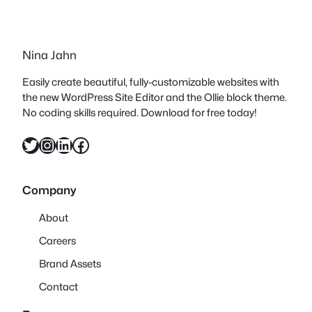
ist schon irgendwie kitschig, aber doch
auch schön kitschig, oder? Wirkt aber
dann wohl erst bei einer Anzahl von 2-3
Nina Jahn
arrangierten Arbeiten richtig gut!!! Oder
im…
Easily create beautiful, fully-customizable websites with
the new WordPress Site Editor and the Ollie block theme.
No coding skills required. Download for free today!
Twitter
Instagram
LinkedIn
Facebook
Company
About
Careers
Brand Assets
Contact