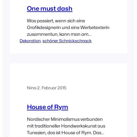
One must dash
Was passiert, wenn sich eine
Grafikdesignerin und eine Werbetexterin
zusammentun, kann man am
Dekoration
Beispiel des Labels One must dash in
, 
schöner Schnickschnack
schönster Ausführung sehen. Die beiden
Schwedinnen Anneli Sandström und
Anki Josefsson haben es mit ihren
authentischen Designs in kürzester Zeit
zu den Newcomern der Branche
geschafft – mit Recht! Alle Poster
Nina
·
2. Februar 2015
werden in England produziert und…
House of Rym
Nordischer Minimalismus verbunden
mit traditioneller Handwerkskunst aus
Tunesien, das ist House of Rym. Das