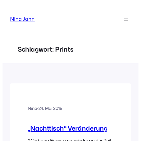
Zum
Inhalt
Nina Jahn
springen
Schlagwort:
Prints
Nina
·
24. Mai 2018
„Nachttisch“ Veränderung
*Werbung Es war mal wieder an der Zeit