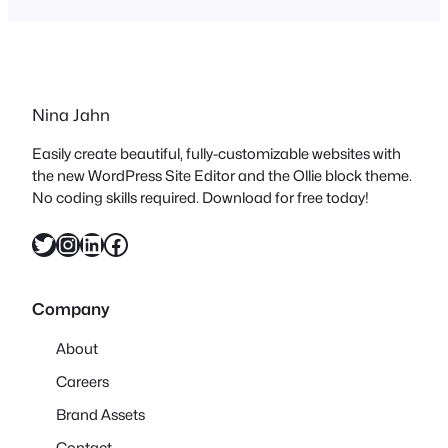
Academy of Design and Crafts zu
studieren. Geprägt von seinen
japanischen Wurzeln, aber auch all…
Nina Jahn
Easily create beautiful, fully-customizable websites with
the new WordPress Site Editor and the Ollie block theme.
No coding skills required. Download for free today!
Twitter
Instagram
LinkedIn
Facebook
Company
About
Careers
Brand Assets
Contact