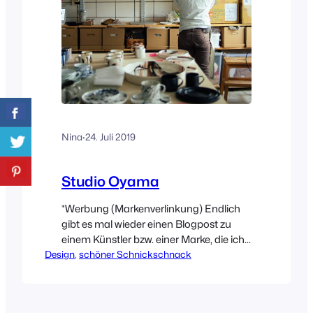
Nina
·
24. Juli 2019
Studio Oyama
*Werbung (Markenverlinkung) Endlich
gibt es mal wieder einen Blogpost zu
einem Künstler bzw. einer Marke, die ich
Design
entdeckt habe. Masayoshi Oyama
, 
schöner Schnickschnack
stammt ursprünglich aus Tokio und zog
nach Schweden, um dort an der
Capellagården und später an der HDK –