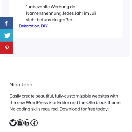
*unbezahlte Werbung da
Namensnennung Jedes Jahr im Juli
steht bei uns ein großer
Dekoration
Kindergeburtstag an. Natürlich braucht
, 
DIY
es dafür auch ein klitzekleines
bisschen Deko. Da ich ein bekennender
Andrea Potocki Fan bin, wurde gleich
mal ihr Buch Basteln mit der Maus
herausgekramt! Und ZACK stand die
Tischdeko und gleich darauf eine
andere Variante der Giveaway-Tüte!!
Die…
Nina Jahn
Easily create beautiful, fully-customizable websites with
the new WordPress Site Editor and the Ollie block theme.
No coding skills required. Download for free today!
Twitter
Instagram
LinkedIn
Facebook