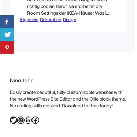
richtig coolen Beruf, sie erarbeitet die
Room Settings der IKEA-Häuser. Was ist
Allgemein
das denn für ein Traumjob? Den ganzen
, 
Dekoration
, 
Design
Tag über tolle Ideen mit
innovativen Design-Lösungen
erarbeiten und diese dann in diversen
Räumen umsetzten. Das würde mir
auch unheimlich Spaß machen! Hoffe
der Job ist so toll, wie er sich anhört?!?
UND…
Nina Jahn
Easily create beautiful, fully-customizable websites with
the new WordPress Site Editor and the Ollie block theme.
No coding skills required. Download for free today!
Twitter
Instagram
LinkedIn
Facebook