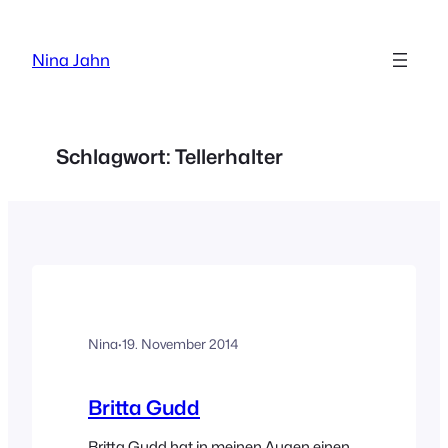
Zum
Inhalt
Nina Jahn
springen
Schlagwort:
Tellerhalter
Nina
·
19. November 2014
Britta Gudd
Britta Gudd hat in meinen Augen einen