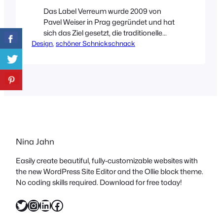
Das Label Verreum wurde 2009 von
Pavel Weiser in Prag gegründet und hat
sich das Ziel gesetzt, die traditionelle
Design
Glasmanufaktur
, 
schöner Schnickschnack
wiederzubeleben. Daher auch die
Kombination der Wörter „Verre“(fr. Glas)
und „Um“(tsch. Handwerkskunst).
Verreum arbeitet mit vielen
tschechischen und internationalen
Designern zusammen. Der
Hauptaugenmerk liegt hierbei auf der
*Herstellung von verspiegeltem Glas,
Nina Jahn
sowie der Kooperation zwischen
Glasbläsern…
Easily create beautiful, fully-customizable websites with
the new WordPress Site Editor and the Ollie block theme.
No coding skills required. Download for free today!
Twitter
Instagram
LinkedIn
Facebook