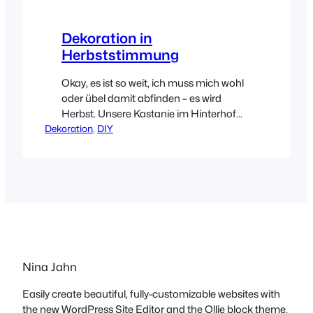
Dekoration in
Herbststimmung
Okay, es ist so weit, ich muss mich wohl
oder übel damit abfinden – es wird
Herbst. Unsere Kastanie im Hinterhof
Dekoration
lässt schon seit Wochen die Blätter
, 
DIY
fallen, was für mich bisher nicht
ausreichend genug Hinweis darauf war.
Wenn sie jetzt mal richtig nett gewesen
wäre, hätte sie wenigstens pünktlich zu
meinem (ersten) Herbstbeitrag ja ihre
saftig…
Nina Jahn
Easily create beautiful, fully-customizable websites with
the new WordPress Site Editor and the Ollie block theme.