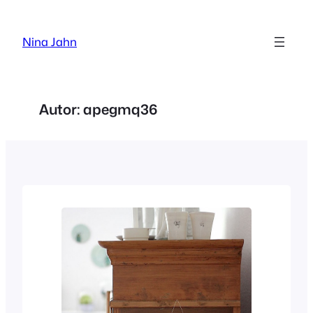
Zum
Inhalt
Nina Jahn
springen
Autor:
apegmq36