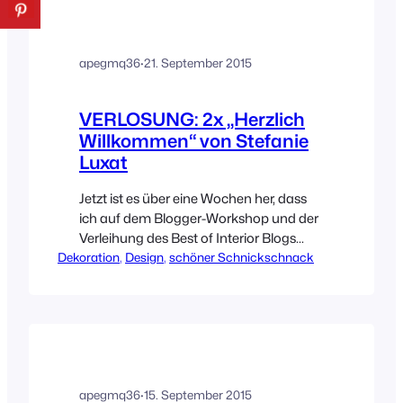
negativ behaftet. Was heißt, ganz klar
zu spießig!! Nachdem das Netz nun
bereits randvoll mit Anleitungen…
apegmq36
·
21. September 2015
VERLOSUNG: 2x „Herzlich
Willkommen“ von Stefanie
Luxat
Jetzt ist es über eine Wochen her, dass
ich auf dem Blogger-Workshop und der
Verleihung des Best of Interior Blogs
Dekoration
Award gewesen bin und ich bin immer
, 
Design
, 
schöner Schnickschnack
noch dankbar, dass ich dabei sein
durfte! Der komplette Tag war so
unheimlich inspirierend! Auch, weil ich
viele nationale und internationale
Blogger getroffen habe, deren Blogs ich
schon lange lese. Da…
apegmq36
·
15. September 2015