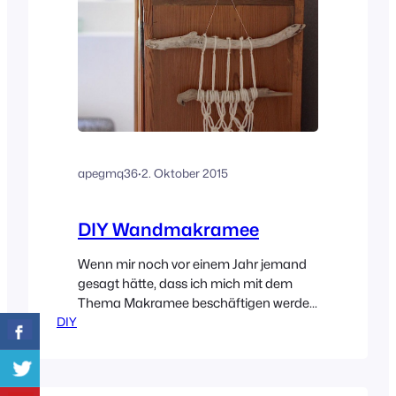
apegmq36
·
2. Oktober 2015
DIY Wandmakramee
Wenn mir noch vor einem Jahr jemand
gesagt hätte, dass ich mich mit dem
Thema Makramee beschäftigen werde,
DIY
hätte ich wahrscheinlich herzhaft
gelacht. Makramee gehört zu meiner
80er Jahre Kindheit, wie Salzteig und
Fimo! War aber im Anschluß daran eher