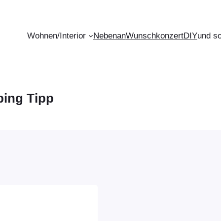
Wohnen/Interior
Nebenan
Wunschkonzert
DIY
und s
ing Tipp