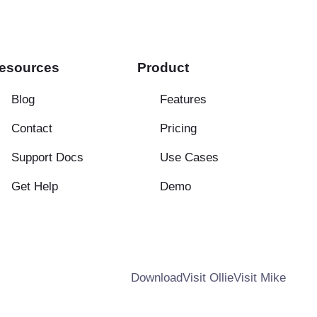
esources
Product
Blog
Features
Contact
Pricing
Support Docs
Use Cases
Get Help
Demo
Download
Visit Ollie
Visit Mike