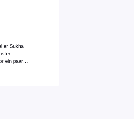
elier Sukha
nster
r ein paar
eder über den
Online-Shop.
chönen Produkte