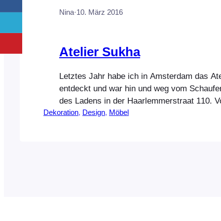
Nina
·
10. März 2016
Atelier Sukha
Letztes Jahr habe ich in Amsterdam das At
entdeckt und war hin und weg vom Schaufe
des Ladens in der Haarlemmerstraat 110. Vo
Dekoration
, 
Design
, 
Möbel
Wochen sind sie mir dann auf Instagram wi
Weg gelaufen. Und YEAH, sie haben einen 
Jetzt kann ich euch einen Teil der super s
zeigen.