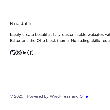
Nina Jahn
Easily create beautiful, fully-customizable websites w
Editor and the Ollie block theme. No coding skills requ
Twitter
Instagram
LinkedIn
Facebook
© 2025
·
Powered by WordPress and
Ollie