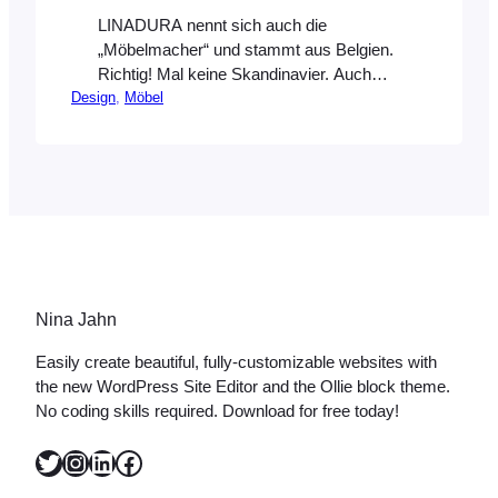
LINADURA nennt sich auch die
„Möbelmacher“ und stammt aus Belgien.
Richtig! Mal keine Skandinavier. Auch
Design
, 
Möbel
hier dürfen wieder diverse Jungdesigner
zeigen, was sie können. Unter anderem
die twodesigners, deren Arbeiten sehr
funktional gedacht und oft modular
entworfen sind. Im absoluten Trend liegen
sie mit ihrem stapelbarem Container aus
Stahl und Kork. Kork aus alten
Weinkorken hergestellt.…
Nina Jahn
Easily create beautiful, fully-customizable websites with
the new WordPress Site Editor and the Ollie block theme.
No coding skills required. Download for free today!
Twitter
Instagram
LinkedIn
Facebook